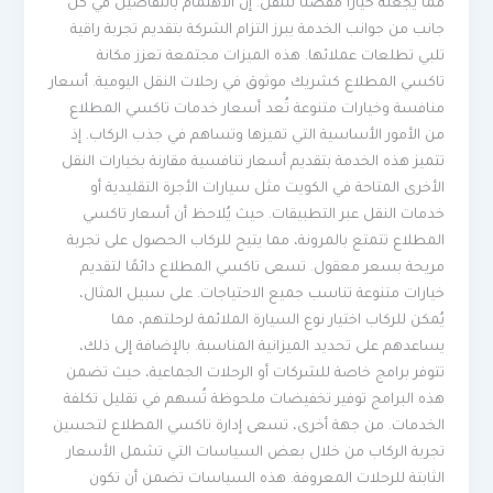
مما يجعله خيارًا مفضلًا للنقل. إن الاهتمام بالتفاصيل في كل
جانب من جوانب الخدمة يبرز التزام الشركة بتقديم تجربة راقية
تلبي تطلعات عملائها. هذه الميزات مجتمعة تعزز مكانة
تاكسي المطلاع كشريك موثوق في رحلات النقل اليومية. أسعار
منافسة وخيارات متنوعة تُعد أسعار خدمات تاكسي المطلاع
من الأمور الأساسية التي تميزها وتساهم في جذب الركاب. إذ
تتميز هذه الخدمة بتقديم أسعار تنافسية مقارنة بخيارات النقل
الأخرى المتاحة في الكويت مثل سيارات الأجرة التقليدية أو
خدمات النقل عبر التطبيقات. حيث يُلاحظ أن أسعار تاكسي
المطلاع تتمتع بالمرونة، مما يتيح للركاب الحصول على تجربة
مريحة بسعر معقول. تسعى تاكسي المطلاع دائمًا لتقديم
خيارات متنوعة تناسب جميع الاحتياجات. على سبيل المثال،
يُمكن للركاب اختيار نوع السيارة الملائمة لرحلتهم، مما
يساعدهم على تحديد الميزانية المناسبة. بالإضافة إلى ذلك،
تتوفر برامج خاصة للشركات أو الرحلات الجماعية، حيث تضمن
هذه البرامج توفير تخفيضات ملحوظة تُسهم في تقليل تكلفة
الخدمات. من جهة أخرى، تسعى إدارة تاكسي المطلاع لتحسين
تجربة الركاب من خلال بعض السياسات التي تشمل الأسعار
الثابتة للرحلات المعروفة. هذه السياسات تضمن أن تكون