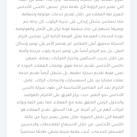
التي تعتبر حجر الزاوية لأي علاقة نجاح. تسعى تاكسي الأندلس
لتعزيز ثقة العملاء من خلال تقديم خدمات موثوقة وشفافة،
مما ينعكس بشكل إيجابي على تجربة الركوب. كل رحلة يتم
توفيرها تسهم في بناء سمعة قوية تركز على الأمان والموثوقية.
جودة الخدمات المقدمة تمثل القيمة الثانية التي تعكس التزام
الشركة بتحقيق أعلى المعايير. لم يقتصر الأمر على توفير وسائل
النقل، بل يتم التركيز أيضاً على توفير تجربة ركوب مريحة وآمنة.
من خلال تدريب السائقين واختيار المركبات بعناية، تضمن
تاكسي الأندلس تقديم خدمة تفوق توقعات العملاء. الجودة لا
تعني فقط تقديم سيارة نظيفة، بل تشمل أيضاً تقديم خدمة
عملاء ممتازة ترد على استفسارات واحتياجات الركاب. عامل
الالتزام يعد أحد العناصر الأساسية التي تقود شركة تاكسي
الأندلس نحو التميز. حيث يركز الفريق على الالتزام بالمواعيد
والجدول الزمني المتفق عليه مع العملاء، مما يعزز الثقة ويؤكد
للركاب أنهم في أيدٍ أمينة. في هذا السياق، تقدير العملاء هو
القيمة التي تكمل الصورة؛ فكل عميل يعتبر جزءاً من عائلة
تاكسي الأندلس. من خلال الاستماع للملاحظات والتحسين
المستمر للخدمات، بُنيت علاقة متينة تضفي طابعًا شخصياً