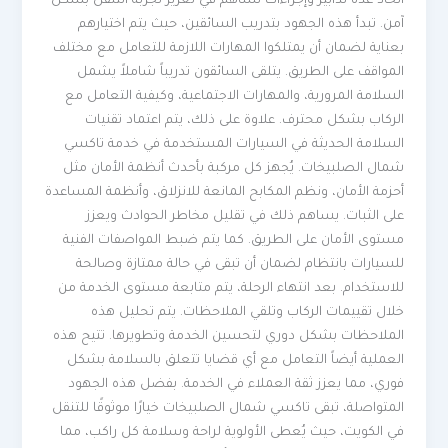
اتخاذ عدة تدابير وإجراءات تساهم في تعزيز تجربة التنقل بشكل
آمن. تبدأ هذه الجهود بتدريب السائقين، حيث يتم اختيارهم
بعناية لضمان أن يمتلكوا المهارات اللازمة للتعامل مع مختلف
المواقف على الطريق. يتلقى السائقون تدريباً شاملاً يشمل
السلامة المرورية، والمهارات الاجتماعية، وكيفية التعامل مع
الركاب بشكل محترف. علاوة على ذلك، يتم اعتماد تقنيات
السلامة الحديثة في السيارات المستخدمة في خدمة تاكسي
شمال الصلبيخات. يُجهز كل مركبة بأحدث أنظمة الأمان مثل
أحزمة الأمان، ونظم المكابح المانعة للانزلاق، وأنظمة المساعدة
على الثبات. يساهم ذلك في تقليل مخاطر الحوادث ويعزز
مستوى الأمان على الطريق. كما يتم ضبط المواصفات الفنية
للسيارات بانتظام لضمان أن تبقى في حالة ممتازة وصالحة
للاستخدام. بعد انتهاء الرحلة، يتم متابعة مستوى الخدمة من
خلال تقييمات الركاب وتلقي الملاحظات. يتم تحليل هذه
الملاحظات بشكل دوري لتحسين الخدمة وتطويرها. تتيح هذه
العملية أيضاً التعامل مع أي قضايا تتعلق بالسلامة بشكل
فوري، مما يعزز ثقة العملاء في الخدمة. بفضل هذه الجهود
المتواصلة، تبقى تاكسي شمال الصلبيخات خيارًا موثوقًا للتنقل
في الكويت، حيث يُعطى الأولوية لراحة وسلامة كل راكب، مما