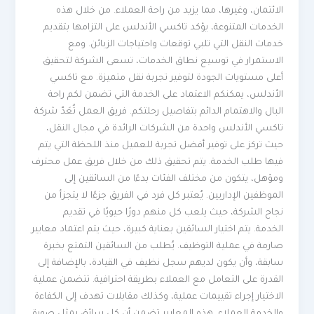
الائتمان، وغيرها، مما يزيد من راحة العملاء. من خلال هذه
الخدمات المتنوعة، يؤكد تاكسي الأندلس على التزامها بتقديم
خدمات النقل التي تلبي توقعات واحتياجات الزبائن. ومع
الاستمرار في توسيع نطاق الخدمات، تسعى الشركة لتحقيق
أعلى مستويات الجودة لتوفير تجربة نقل متميزة. مع تاكسي
الأندلس، يمكنكم الاعتماد على الخدمة التي تضمن لكم راحة
البال والاهتمام الدائم بتفاصيل رحلتكم. فريق العمل تُعَدّ شركة
تاكسي الأندلس واحدة من الشركات الرائدة في مجال النقل،
حيث تركز على توفير أفضل تجربة للعميل منذ اللحظة التي يتم
فيها طلب الخدمة. يتم تحقيق ذلك من خلال فريق عمل محترف
ومؤهل، يتكون من مختلف الفئات بدءًا من السائقين إلى
الموظفين الإداريين. يُعتبر كل فرد في الفريق جزءًا لا يتجزأ من
نجاح الشركة، حيث يلعب كل منهم دورًا حيويًا في تقديم
الخدمة. يتم اختيار السائقين بعناية كبيرة، حيث يتم اعتماد معايير
صارمة في عملية التوظيف. يُطلب من السائقين التمتع بخبرة
سابقة، وأن يكون لديهم سجل نظيف في القيادة، بالإضافة إلى
القدرة على التعامل مع العملاء بطريقة احترافية. تتضمن عملية
الاختيار إجراء تقييمات عملية، وكذلك مقابلات تهدف إلى الكفاءة
والخدمة العملاء. هذه المعايير تضمن أن كل سائق يمثل صورة