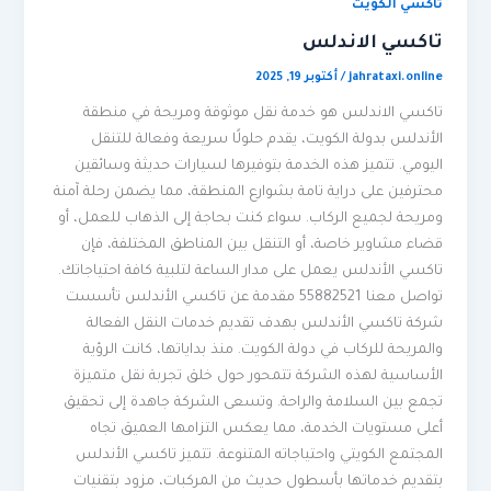
تاكسي الكويت
تاكسي الاندلس
jahrataxi.online
/
أكتوبر 19, 2025
تاكسي الاندلس هو خدمة نقل موثوقة ومريحة في منطقة
الأندلس بدولة الكويت، يقدم حلولًا سريعة وفعالة للتنقل
اليومي. تتميز هذه الخدمة بتوفيرها لسيارات حديثة وسائقين
محترفين على دراية تامة بشوارع المنطقة، مما يضمن رحلة آمنة
ومريحة لجميع الركاب. سواء كنت بحاجة إلى الذهاب للعمل، أو
قضاء مشاوير خاصة، أو التنقل بين المناطق المختلفة، فإن
تاكسي الأندلس يعمل على مدار الساعة لتلبية كافة احتياجاتك.
تواصل معنا 55882521 مقدمة عن تاكسي الأندلس تأسست
شركة تاكسي الأندلس بهدف تقديم خدمات النقل الفعالة
والمريحة للركاب في دولة الكويت. منذ بداياتها، كانت الرؤية
الأساسية لهذه الشركة تتمحور حول خلق تجربة نقل متميزة
تجمع بين السلامة والراحة. وتسعى الشركة جاهدة إلى تحقيق
أعلى مستويات الخدمة، مما يعكس التزامها العميق تجاه
المجتمع الكويتي واحتياجاته المتنوعة. تتميز تاكسي الأندلس
بتقديم خدماتها بأسطول حديث من المركبات، مزود بتقنيات