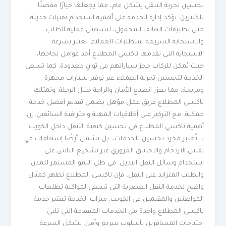
تحسين تجربة التنقل بشكل عام، مما يجعلها خيارًا مفضلًا
للكثيرين. تؤكد إدارة الخدمة على أهمية استخدام تقنيات حديثة،
مثل تطبيقات الهاتف المحمول، لتسهيل عملية الطلب
والاستجابة السريعة لمتطلبات العملاء. تعتبر بسرعة
الاستجابة التي تقدمها تاكسي المطلاع أحد عوامل نجاحها،
حيث يُمكن للركاب حجز سياراتهم في ثوانٍ معدودة. كما تسعى
الخدمة لتحسين تجربة العملاء عبر توفير سيارات مجهزة
ومريحة، مما يعزز انطباع الأمان والراحة خلال الرحلة. وتمتلك
تاكسي المطلاع فريق عمل مؤهل يضمن تقديم أفضل خدمة
ممكنة، مع التركيز على أخلاقيات المهنة واحترافية السائقين. إن
أهمية تاكسي المطلاع في تحسين كيفية التنقل داخل الكويت
لا تُعتبر مجرد تحسين للخدمات،. بل تشمل أيضًا إسهامات في
تقليل الازدحام والاختناق المروري عبر تشجيع الناس على
استخدام وسائل النقل البديل. في ظل النمو المستمر للمدن
والطلب المتزايد على النقل، فإن تاكسي المطلاع تظهر كمثال
واضح لخدمة النقل العصرية التي تسعى لمواكبة تطلعات
المواطنين والمقيمين في الكويت. ميزات الخدمة تعتبر خدمة
تاكسي المطلاع واحدة من الخدمات المتقدمة التي تلبي
احتياجات المسافرين بأسلوب سريع وآمن. تشكل السرعة