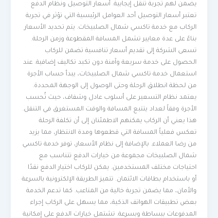
يضمن لهم تجربة تنقل إيجابية. أسعار التوصيل ونظام الدفع
تعتبر أسعار التوصيل أحد العوامل الرئيسية التي تؤثر في تجربة
الركاب مع خدمة تاكسي شمال الصلبيخات. يتم تحديد الأسعار
بناءً على عدة معايير تشمل المسافة المقطوعة وزمن الرحلة.
تسعى الشركة إلى تقديم أسعار تنافسية تضمن للركاب
الحصول على خدمة سريعة وآمنة دون تكبد تكاليف إضافية. عند
استعمال خدمة تاكسي شمال الصلبيخات، يبدأ حساب الأجرة
من لحظة انطلاق الرحلة وحتى الوصول إلى الوجهة المحددة.
يعتمد نظام التسعير على أسلوب عادل وشفاف، حيث تُحسب
الأجرة وفقاً لعداد يتتبع المسافة والوقت المستغرق في التنقل.
هذا يعني أن الركاب يمكنهم الاطمئنان إلى أن تكلفة الرحلة
تعكس فعلياً المسافة التي قطعوها ومدة الانتظار، مما يزيد
من رضا العملاء. بالإضافة إلى نظام الأسعار، توفر خدمة تاكسي
شمال الصلبيخات مجموعة من خيارات الدفع تتناسب مع
احتياجات مختلف المستخدمين. يمكن للركاب اختيار الدفع نقدًا
أو باستخدام بطاقات الائتمان. تتميز الطريقة الإلكترونية بالسرعة
والأمان، مما يضمن تجربة خالية من المتاعب. كما تدعم الخدمة
بعض تطبيقات الهواتف الذكية، مما يسهل على الركاب إجراء
المدفوعات ببساطة وبسرعة. تشتمل خيارات الدفع على إمكانية