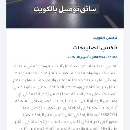
تاكسي الكويت
تاكسي الصليبخات
jahrataxi.online
/
أكتوبر 18, 2025
تاكسي الصليبخات هو خدمة نقل أساسية وموثوقة في منطقة
الصليبخات وضواحيها بدولة الكويت. تتميز هذه الخدمة بتوفيرها
لوسائل نقل سريعة وآمنة للمقيمين والزوار، مما يسهل عليهم
التنقل بين مناطقهم ووجهاتهم المختلفة. يعمل سائقو تاكسي
الصليبخات على مدار الساعة،. مما يضمن توافر الخدمة في أي
وقت من اليوم أو الليل،. سواء للرحلات القصيرة داخل المنطقة
أو للرحلات الطويلة إلى أجزاء أخرى من الكويت. تواصل معنا
55882521 أهمية الراحة في تنقل الأسر تعتبر الراحة عنصرًا
محوريًا في تجربة تنقل الأسر، حيث تلعب دورًا حاسمًا في التأثير
على الحالة النفسية والجسدية لجميع الأفراد المعنيين. أثناء