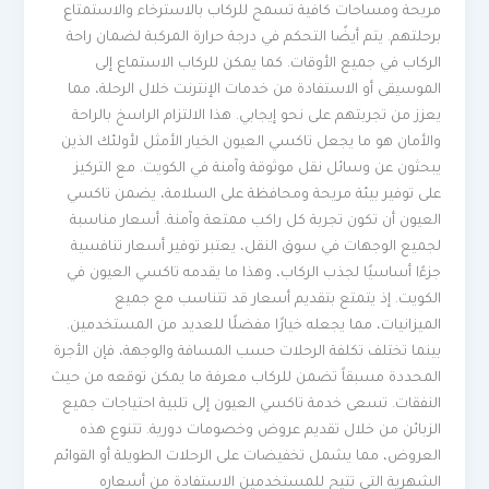
مريحة ومساحات كافية تسمح للركاب بالاسترخاء والاستمتاع
برحلتهم. يتم أيضًا التحكم في درجة حرارة المركبة لضمان راحة
الركاب في جميع الأوقات. كما يمكن للركاب الاستماع إلى
الموسيقى أو الاستفادة من خدمات الإنترنت خلال الرحلة، مما
يعزز من تجربتهم على نحو إيجابي. هذا الالتزام الراسخ بالراحة
والأمان هو ما يجعل تاكسي العيون الخيار الأمثل لأولئك الذين
يبحثون عن وسائل نقل موثوقة وآمنة في الكويت. مع التركيز
على توفير بيئة مريحة ومحافظة على السلامة، يضمن تاكسي
العيون أن تكون تجربة كل راكب ممتعة وآمنة. أسعار مناسبة
لجميع الوجهات في سوق النقل، يعتبر توفير أسعار تنافسية
جزءًا أساسيًا لجذب الركاب، وهذا ما يقدمه تاكسي العيون في
الكويت. إذ يتمتع بتقديم أسعار قد تتناسب مع جميع
الميزانيات، مما يجعله خيارًا مفضلًا للعديد من المستخدمين.
بينما تختلف تكلفة الرحلات حسب المسافة والوجهة، فإن الأجرة
المحددة مسبقاً تضمن للركاب معرفة ما يمكن توقعه من حيث
النفقات. تسعى خدمة تاكسي العيون إلى تلبية احتياجات جميع
الزبائن من خلال تقديم عروض وخصومات دورية. تتنوع هذه
العروض، مما يشمل تخفيضات على الرحلات الطويلة أو القوائم
الشهرية التي تتيح للمستخدمين الاستفادة من أسعاره