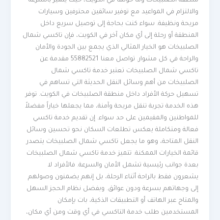
منطقة الصلبيخات وما حولها في الكويت، حيث يتميّز بالسرعة
والالتزام في المواعيد مع توفير سائقين محترفين وسيارات
مريحة ونظيفة. سواء كنت بحاجة إلى توصيل سريع داخل
المنطقة أو رحلة إلى أي مكان آخر في الكويت، فإن تاكسي شمال
الصلبيخات هو الخيار المثالي الذي يجمع بين الجودة والأمان
والراحة في كل مشوار. تواصل معنا 55882521 مقدمة عن
تاكسي شمال الصلبيخات تعتبر خدمة تاكسي شمال
الصلبيخات من أهم وسائل النقل الحديثة التي تساهم في
تسهيل حركة الأفراد داخل منطقة الصلبيخات في الكويت. توفر
هذه الخدمة تجربة تنقل مريحة وآمنة، مما يجعلها خياراً مفضلاً
للمواطنين والمقيمين على حد سواء. إن تقديم خدمة تاكسي
فعالة ومتكاملة يعكس تطلعات السكان نحو تحسين وسائل
النقل المتاحة، وهو ما يجعل تاكسي شمال الصلبيخات يتصدر
قائمة الخيارات الممكنة. تتميز خدمة تاكسي شمال الصلبيخات
بعدة جوانب رئيسية تشمل الأمان والسرعة. فالأفراد لا
يشعرون فقط بالراحة أثناء الرحلة، بل إنهم يضمنون وصولهم
إلى وجهاتهم بسرعة ودون عوائق. وبفضل نظام الحجز السهل
والمتاح عبر الهاتف أو التطبيقات الذكية، بات بإمكان
المستخدمين طلب خدمة التاكسي في أي وقت ومن أي مكان،