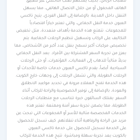
لطلبات الزبائن، بحيث يمكنهم طلب التاكسي عبر تطبيق
الهاتف المحمول أو من خلال الاتصال الهاتفي، مما يسهل
التنقل داخل المدينة. بالإضافة إلى النقل الفردي، يتيح تاكسي
العيون خدمة النقل الجماعي، والتي تعتبر خياراً اقتصادياً
للمجموعات. تتمتع هذه الخدمة بأهداف متعددة، مثل تخفيض
التكاليف على الركاب وتسهيل تنظيم الرحلات الجماعية. يتم
تخصيص مركبات أكبر تسمح بنقل عدد أكبر من الأشخاص، مما
يعزز من تجربة السفر المشتركة بين الأفراد. يعد النقل الجماعي
بديلاً مثالياً للذهاب إلى الفعاليات، المؤتمرات، أو حتى الرحلات
السياحية. أيضاً، يقدم تاكسي العيون خدمات خاصة للأحداث أو
الرحلات الطويلة، والتي تشمل الرحلات إلى وجهات خارج الكويت.
هذه الخدمة تمنح العملاء مرونة في تحديد مواعيد الانطلاق
والعودة، بالإضافة إلى توفير الخصوصية والراحة للركاب أثناء
السفر. يمتلك السائقون خبرة تتناسب مع متطلبات الرحلات
الطويلة، مما يضمن تجربة سفر آمنة وممتعة. تعتبر هذه
الخدمات المخصصة مثالية للأسر أو المجموعات التي تبحث عن
مزيد من الراحة والرفاهية أثناء تنقلاتهم. كيف تسجل للحصول
على الخدمة تسجيل للحصول على خدمة تاكسي العيون
بالكويت يعد تجربة سهلة ومباشرة. تتيح هذه الخدمة للركاب