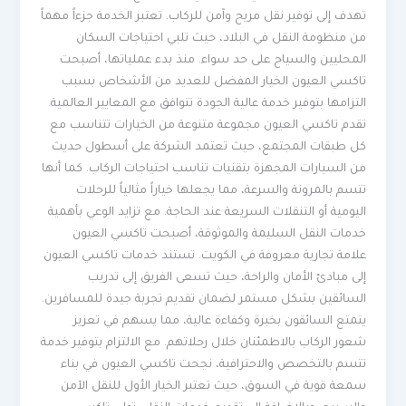
تهدف إلى توفير نقل مريح وآمن للركاب. تعتبر الخدمة جزءاً مهماً
من منظومة النقل في البلاد، حيث تلبي احتياجات السكان
المحليين والسياح على حد سواء. منذ بدء عملياتها، أصبحت
تاكسي العيون الخيار المفضل للعديد من الأشخاص بسبب
التزامها بتوفير خدمة عالية الجودة تتوافق مع المعايير العالمية.
تقدم تاكسي العيون مجموعة متنوعة من الخيارات تتناسب مع
كل طبقات المجتمع، حيث تعتمد الشركة على أسطول حديث
من السيارات المجهزة بتقنيات تناسب احتياجات الركاب. كما أنها
تتسم بالمرونة والسرعة، مما يجعلها خياراً مثالياً للرحلات
اليومية أو التنقلات السريعة عند الحاجة. مع تزايد الوعي بأهمية
خدمات النقل السليمة والموثوقة، أصبحت تاكسي العيون
علامة تجارية معروفة في الكويت. تستند خدمات تاكسي العيون
إلى مبادئ الأمان والراحة، حيث تسعى الفريق إلى تدريب
السائقين بشكل مستمر لضمان تقديم تجربة جيدة للمسافرين.
يتمتع السائقون بخبرة وكفاءة عالية، مما يسهم في تعزيز
شعور الركاب بالاطمئنان خلال رحلاتهم. مع الالتزام بتوفير خدمة
تتسم بالتخصص والاحترافية، نجحت تاكسي العيون في بناء
سمعة قوية في السوق، حيث تعتبر الخيار الأول للنقل الآمن