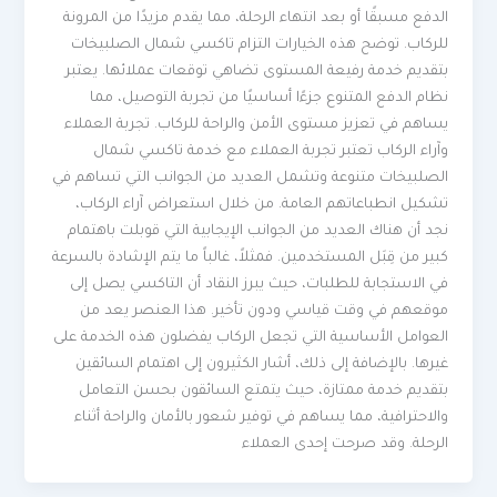
الدفع مسبقًا أو بعد انتهاء الرحلة، مما يقدم مزيدًا من المرونة
للركاب. توضح هذه الخيارات التزام تاكسي شمال الصلبيخات
بتقديم خدمة رفيعة المستوى تضاهي توقعات عملائها. يعتبر
نظام الدفع المتنوع جزءًا أساسيًا من تجربة التوصيل، مما
يساهم في تعزيز مستوى الأمن والراحة للركاب. تجربة العملاء
وآراء الركاب تعتبر تجربة العملاء مع خدمة تاكسي شمال
الصلبيخات متنوعة وتشمل العديد من الجوانب التي تساهم في
تشكيل انطباعاتهم العامة. من خلال استعراض آراء الركاب،
نجد أن هناك العديد من الجوانب الإيجابية التي قوبلت باهتمام
كبير من قِبَل المستخدمين. فمثلاً، غالباً ما يتم الإشادة بالسرعة
في الاستجابة للطلبات، حيث يبرز النقاد أن التاكسي يصل إلى
موقعهم في وقت قياسي ودون تأخير. هذا العنصر يعد من
العوامل الأساسية التي تجعل الركاب يفضلون هذه الخدمة على
غيرها. بالإضافة إلى ذلك، أشار الكثيرون إلى اهتمام السائقين
بتقديم خدمة ممتازة، حيث يتمتع السائقون بحسن التعامل
والاحترافية، مما يساهم في توفير شعور بالأمان والراحة أثناء
الرحلة. وقد صرحت إحدى العملاء