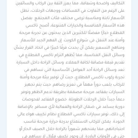
التكاليف واضحة وشفافة، مما يعزز الثقة بين الركاب والسائقين.
على الرغم من التفاوت في المسافات ووجهات الرحلات، تظل
الأسعار ثابتة ومناسبة ترضي مختلف فئات المجتمع. بفضل
هذه الأسعار المنافسة والخيارات المتنوعة، أصبح تاكسي
المطلاع خيارًا مفضلًا للكثيرين الذين يبحثون عن تجربة مريحة
وآمنة عند التنقل في شوارع الكويت. إن الفهم الجيد للأسعار
ومناهج التسعير يمكن أن يحدث فرقًا كبيرًا في اتخاذ القرار بشأن
وسائل النقل المناسبة، مما يُظهر التزام تاكسي المطلاع في
تقديم قيمة مضافة لكافة العملاء. وسائل الراحة داخل السيارة
تعد وسائل الراحة أحد العوامل الأساسية التي تساهم في
تجربة ركوب تاكسي المطلاع، حيث أن توفير بيئة مريحة وآمنة
للركاب يلعب دوراً مهماً في تعزيز رضاهم. حيث يتم تجهيز
السيارات بمقاعد مريحة مصممة بطريقة تدعم الظهر وتوفر
دعماً جيداً خلال الرحلات الطويلة. خضوع المقاعد لفحوصات
دورية يساعد في ضمان الراحة والفعالية لأي مسافر. بالإضافة
إلى ذلك، توفر سيارات تاكسي المطلاع نظام تكييف هواء عالي
الجودة. يمكن للركاب الاستمتاع بدرجة حرارة مريحة تناسب
احتياجاتهم، مما يمنحهم شعوراً بالراحة خلال الصيف الحار أو
حتى في الأوقات الباردة. إن وجود تكييف فعّال لا يساهم في