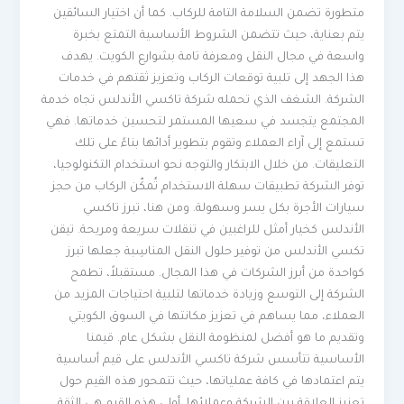
متطورة تضمن السلامة التامة للركاب. كما أن اختيار السائقين
يتم بعناية، حيث تتضمن الشروط الأساسية التمتع بخبرة
واسعة في مجال النقل ومعرفة تامة بشوارع الكويت. يهدف
هذا الجهد إلى تلبية توقعات الركاب وتعزيز ثقتهم في خدمات
الشركة. الشغف الذي تحمله شركة تاكسي الأندلس تجاه خدمة
المجتمع يتجسد في سعيها المستمر لتحسين خدماتها. فهي
تستمع إلى آراء العملاء وتقوم بتطوير أدائها بناءً على تلك
التعليقات. من خلال الابتكار والتوجه نحو استخدام التكنولوجيا،
توفر الشركة تطبيقات سهلة الاستخدام تُمكّن الركاب من حجز
سيارات الأجرة بكل يسر وسهولة. ومن هنا، تبرز تاكسي
الأندلس كخيار أمثل للراغبين في تنقلات سريعة ومريحة. تيقن
تكسي الأندلس من توفير حلول النقل المناسِبة جعلها تبرز
كواحدة من أبرز الشركات في هذا المجال. مستقبلاً، تطمح
الشركة إلى التوسع وزيادة خدماتها لتلبية احتياجات المزيد من
العملاء، مما يساهم في تعزيز مكانتها في السوق الكويتي
وتقديم ما هو أفضل لمنظومة النقل بشكل عام. قيمنا
الأساسية تتأسس شركة تاكسي الأندلس على قيم أساسية
يتم اعتمادها في كافة عملياتها، حيث تتمحور هذه القيم حول
تعزيز العلاقة بين الشركة وعملائها. أولى هذه القيم هي الثقة،