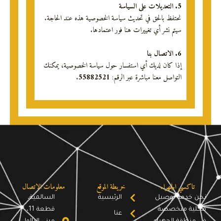
5. التعديلات على السياسة
نحتفظ بالحق في تحديث سياسة الخصوصية هذه عند الحاجة.
سيتم نشر أي تغييرات هنا فور اعتمادها.
6. الاتصال بنا
إذا كان لديك أي استفسار حول سياسة الخصوصية، يمكنك
التواصل معنا مباشرة عبر الرقم:
55882521
.
تاكسي الجهراء
خريطة الموقع
معلومات الاتصال
نحن خدمة توصيل
الرئيسية
السالمية،
محلية متخصصة
قطعة 11،
عنا