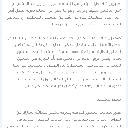
يعتبرون ذلك جزءًا لا يتجزأ من تقييمهم للجودة. يقول أحد المشاركين:
“كان التاكسي نظيفًا ومريحًا، وهو ما جعل في النهاية تجربة التنقل أكثر
راحة”. هذه التعليقات تعزز من الثقة بين العملاء والموظفين، إذ تساهم
البيئة النظيفة والصحية في تحسين جودة الرحلة.
أضف إلى ذلك، تعبر شكاوى العملاء عن الاهتمام بالتفاصيل. بينما تركز
بعض التعليقات السلبية على بعض التجارب الفردية التي لم تعكس
المعايير العالية المتوقعة، تقوم الشركة بالاستجابة لتلك الشكاوى
بجدية. يعمل فريق الدعم في تاكسي عبدالله المبارك على تحسين
الخدمة عن طريق تلقّي الملاحظات من العملاء والاستجابة لها، مما
يعكس حرص الشركة على تحسين تجربتهم بشكل مستمر. هذه
الاستجابة السريعة تعزز من انطباع العملاء حول احترافية الخدمة
ومدى اهتمام الشركة بتقديم أفضل تجربة ممكنة لكل عميل.
أسعار تنافسية
تعتبر سياسة التسعير الخاصة بشركة تاكسي عبدالله المبارك من
العوامل الجذابة التي تميزها عن باقي خدمات التوصيل المتاحة في
السوق الكويتي. تهدف الشركة إلى تقديم خدمة توصيل عالية الجودة مع