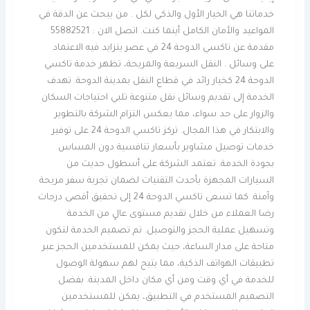
خدماتنا هي الخيار الأول والذكي لكل . من يبحث عن الدقة في
المواعيد والأمان الكامل أينما كنت. اتصل الان : 55882521
مقدمة عن تاكسي الدوحة 24 في عصر يتزايد فيه الاعتماد
على وسائل . النقل السريعة والمريحة، تظهر خدمة تاكسي
الدوحة 24 كخيار رائد في قطاع النقل بمدينة الدوحة. تهدف
الخدمة إلى تقديم وسائل نقل متنوعة تلبي احتياجات السكان
والزوار على حد سواء، مما يعكس التزام الشركة بالتطوير
والابتكار في هذا المجال. تركز تاكسي الدوحة 24 على توفير
خدمات توصيل مشاوير بأسعار تنافسية دون المساس
بجودة الخدمة. تعتمد الشركة على أسطول حديث من
السيارات المجهزة بأحدث التقنيات لضمان تجربة سفر مريحة
وآمنة. كما تسعى تاكسي الدوحة 24 إلى تحقيق أقصى درجات
رضا العملاء من خلال تقديم مستوى عالٍ من الخدمة
وتسهيل عملية الحجز والتوصيل. تم تصميم الخدمة لتكون
متاحة على مدار الساعة، حيث يمكن للمستخدمين الحجز عبر
تطبيقات الهواتف الذكية، مما يتيح لهم سهولة الوصول
للخدمة في أي وقت ومن أي مكان داخل المدينة. بفضل
التصميم المستخدم في التطبيق، يمكن للمستخدمين