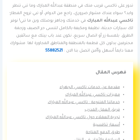
تدور على تاكسي قريب منك في منطقة عبدالله المبارك وما تبي تنطر
وايد؟ سواء عندك مشوار ضروري، راجع من الدوام، أو تبي تروح المطار؛
تاكسي عبدالله المبارك
في خدمتك وجاهز يوصلك وين ما تبي! نوفر
لك سيارات حديثة، نظيفة ومكيفة بالكامل لتنسى حر الصيف وزحمة
الطرق. بلمسة زر أو اتصال سريع، نكون عند باب بيتك مع سائقين
محترفين يدلون كل قطعة بالمنطقة والمناطق المجاورة لها. مشوارك
معنا دايماً أسهل وأأمن اتصل بنا الان :
55882521
فهرس المقال
مقدمة عن خدمات تاكسي الجهراء
مميزات تاكسي عبدالله المبارك
خدماتنا المتنوعة : تاكسي عبدالله المبارك
فريق العمل المدرب
تجربة العملاء حول تاكسي عبدالله المبارك
أسعار تنافسية
طرق الدفع المتاحة
السلامة والأمان في النقل