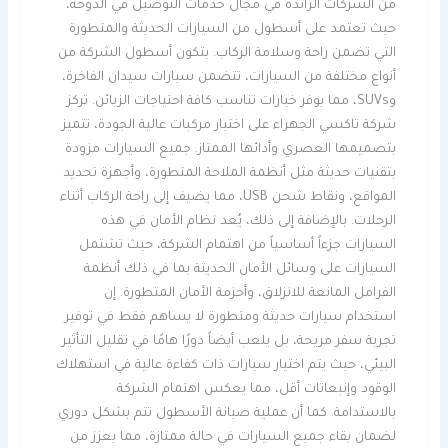
من الشركات الرائدة في مجال خدمات التوصيل في الدوحة،
حيث تعتمد على أسطول من السيارات الحديثة والمتطورة
التي تضمن راحة وسلامة الركاب. يتكون أسطول الشركة من
أنواع مختلفة من السيارات، تتضمن سيارات سيدان الفاخرة،
وSUVs، مما يوفر خيارات تناسب كافة احتياجات الزبائن. تركز
شركة تاكسي الجهراء على اختيار مركبات عالية الجودة، تتميز
بتصميمها العصري وأدائها الممتاز. جميع السيارات مزودة
بتقنيات حديثة مثل أنظمة الملاحة المتطورة، وأجهزة تحديد
المواقع، ونقاط شحن USB، مما يضيف إلى راحة الركاب أثناء
الرحلات. بالإضافة إلى ذلك، يُعد نظام الأمان في هذه
السيارات جزءاً أساسياً من اهتمام الشركة، حيث تشتمل
السيارات على وسائل الأمان الحديثة بما في ذلك أنظمة
الفرامل المانعة للانزلاق، وأحزمة الأمان المتطورة. إن
استخدام سيارات حديثة ومتطورة لا يساهم فقط في توفير
تجربة سفر مريحة، بل يلعب أيضاً دورًا هامًا في تقليل التأثير
البيئي، حيث يتم اختيار سيارات ذات كفاءة عالية في استهلاك
الوقود وإنبعاثات أقل، مما يعكس اهتمام الشركة
بالاستدامة. كما أن عملية صيانة الأسطول تتم بشكل دوري
لضمان بقاء جميع السيارات في حالة ممتازة، مما يعزز من