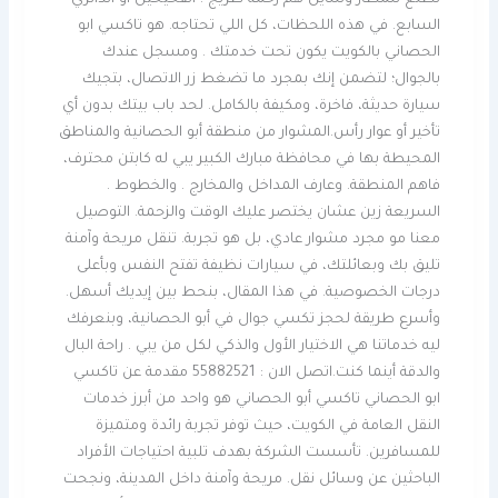
تطلع للمطار وشايل هم زحمة طريج . الفحيحيل أو الدائري
السابع. في هذه اللحظات، كل اللي تحتاجه. هو تاكسي ابو
الحصاني بالكويت يكون تحت خدمتك . ومسجل عندك
بالجوال؛ لتضمن إنك بمجرد ما تضغط زر الاتصال، بتجيك
سيارة حديثة، فاخرة، ومكيفة بالكامل. لحد باب بيتك بدون أي
تأخير أو عوار رأس.المشوار من منطقة أبو الحصانية والمناطق
المحيطة بها في محافظة مبارك الكبير يبي له كابتن محترف،
فاهم المنطقة. وعارف المداخل والمخارج . والخطوط .
السريعة زين عشان يختصر عليك الوقت والزحمة. التوصيل
معنا مو مجرد مشوار عادي، بل هو تجربة. تنقل مريحة وآمنة
تليق بك وبعائلتك، في سيارات نظيفة تفتح النفس وبأعلى
درجات الخصوصية. في هذا المقال، بنحط بين إيديك أسهل.
وأسرع طريقة لحجز تكسي جوال في أبو الحصانية، وبنعرفك
ليه خدماتنا هي الاختيار الأول والذكي لكل من يبي . راحة البال
والدقة أينما كنت.اتصل الان : 55882521 مقدمة عن تاكسي
ابو الحصاني تاكسي أبو الحصاني هو واحد من أبرز خدمات
النقل العامة في الكويت، حيث توفر تجربة رائدة ومتميزة
للمسافرين. تأسست الشركة بهدف تلبية احتياجات الأفراد
الباحثين عن وسائل نقل. مريحة وآمنة داخل المدينة، ونجحت