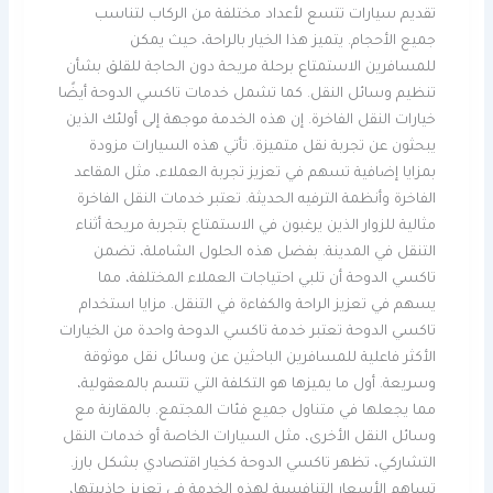
تقديم سيارات تتسع لأعداد مختلفة من الركاب لتناسب
جميع الأحجام. يتميز هذا الخيار بالراحة، حيث يمكن
للمسافرين الاستمتاع برحلة مريحة دون الحاجة للقلق بشأن
تنظيم وسائل النقل. كما تشمل خدمات تاكسي الدوحة أيضًا
خيارات النقل الفاخرة. إن هذه الخدمة موجهة إلى أولئك الذين
يبحثون عن تجربة نقل متميزة. تأتي هذه السيارات مزودة
بمزايا إضافية تسهم في تعزيز تجربة العملاء، مثل المقاعد
الفاخرة وأنظمة الترفيه الحديثة. تعتبر خدمات النقل الفاخرة
مثالية للزوار الذين يرغبون في الاستمتاع بتجربة مريحة أثناء
التنقل في المدينة. بفضل هذه الحلول الشاملة، تضمن
تاكسي الدوحة أن تلبي احتياجات العملاء المختلفة، مما
يسهم في تعزيز الراحة والكفاءة في التنقل. مزايا استخدام
تاكسي الدوحة تعتبر خدمة تاكسي الدوحة واحدة من الخيارات
الأكثر فاعلية للمسافرين الباحثين عن وسائل نقل موثوقة
وسريعة. أول ما يميزها هو التكلفة التي تتسم بالمعقولية،
مما يجعلها في متناول جميع فئات المجتمع. بالمقارنة مع
وسائل النقل الأخرى، مثل السيارات الخاصة أو خدمات النقل
التشاركي، تظهر تاكسي الدوحة كخيار اقتصادي بشكل بارز.
تساهم الأسعار التنافسية لهذه الخدمة في تعزيز جاذبيتها،