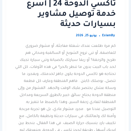
تاكسي الدوحة 24 | اسرع
خدمة توصيل مشاوير
بسيارات حديثة
By
Eslam
يونيو 25, 2026
كم مرة طلعت عندك شغلة مفاجئة، أو مشوار ضروري
للعاصمة، أو تبي تروح الشويخ أو السالمية ومحاتي هم
طريج والزحمة؟ أو ربما سيارتك بالصيانة وتبي سيارة تجيك
لحد باب البيت بدون ما تنطر بالحر؟ في هذه الأوقات، كل اللي
تحتاجه هو تاكسي الدوحة يكون جاهز لخدمتك، وبمجرد ما
تتصل، يوصلك كابتن . فاهم المنطقة وعارف كل قطعة
وسكة عشان يختصر عليك الوقت والجهد. المشوار من وإلى
منطقة الدوحة يحتاج سائق خبير بالطرق السريعة ومداخل
المنطقة لتفادي زحمة السير، وهذا بالضبط ما نتميز به.
التوصيل عندنا مو . مجرد مشوار عادي، بل هو تجربة مريحة
وآمنة لك ولعائلتك في سيارات حديثة ونظيفة بالكامل، مع
تكييف بارد ينسيك حرارة الصيف. في هذا المقال، بنحط بين
إيديك أسهل طريقة لحجز تكسي في الدوحة، وبنعرفك ليه