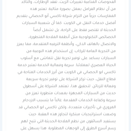
الفحوصات المناعية تغييرات الزيت، تفقد الإطارات، والتأكد
من أن نظام الفرامل يعمل بصورة مثالية. تعتبر هذه
الممارسات جزءاً من التزام شركة تاكسي أبو الحصاني بتقديم
أفضل خدمات النقل في الكويت. كما أن شعبية السيارات
الحديثة لا تقتصر فقط على الراحة، بل تشمل أيضاً
الخصائص التكنولوجية مثل أنظمة الملاحة المتطورة،
والاتصال بالهاتف الذكي، وأنظمة الترفيه المتقدمة، مما يعزز
من التجربة العامة للركاب. إن استخدام هذه النوعية من
السيارات يساعد على توفير تجربة نقل تتماشى مع أسلوب
الحياة العصري لعملائنا. سرعة وفعالية الخدمة تعتبر خدمة
تاكسي ابو الحصاني في الكويت من أبرز الخدمات المتاحة في
قطاع النقل، حيث تركز الشركة على توفير تجربة سريعة
وفعالة للزبائن. لتحقيق هذا، تعتمد الشركة على أسطول
حديث من السيارات المجهزة بمعدات متطورة تعزز من
سرعة وكفاءة الخدمات المقدمة. غالباً ما يتسبب الازدحام
المروري في تأخيرات متعددة، ولكن تاكسي ابو الحصاني قد
وضعت استراتيجيات مبتكرة لتجاوز هذه العقبة. حيث
يستفيد السائقون من نظم الملاحة الحديثة التي تتيح لهم
رسم أسرع الطرق إلى الوجهات المطلوبة. هذا يسهل على