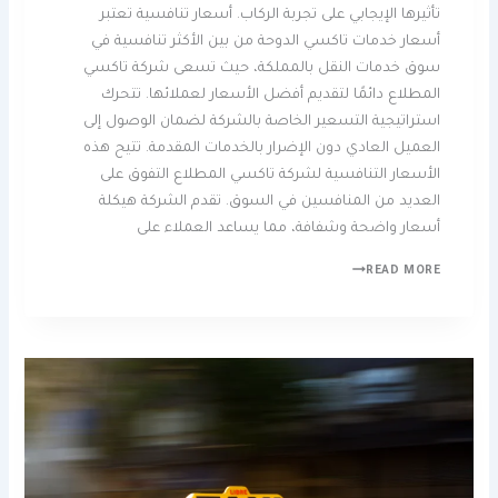
تأثيرها الإيجابي على تجربة الركاب. أسعار تنافسية تعتبر
أسعار خدمات تاكسي الدوحة من بين الأكثر تنافسية في
سوق خدمات النقل بالمملكة، حيث تسعى شركة تاكسي
المطلاع دائمًا لتقديم أفضل الأسعار لعملائها. تتحرك
استراتيجية التسعير الخاصة بالشركة لضمان الوصول إلى
العميل العادي دون الإضرار بالخدمات المقدمة. تتيح هذه
الأسعار التنافسية لشركة تاكسي المطلاع التفوق على
العديد من المنافسين في السوق. تقدم الشركة هيكلة
أسعار واضحة وشفافة، مما يساعد العملاء على
READ MORE