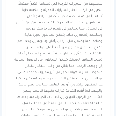
بمجموعة من المميزات الفريدة التي تجعلها اختياراً مفضلاً
للكثير من الركاب. تُعتبر السيارات الحديثة والمكيفة جزءاً
أساسياً من هذه الخدمة، حيث تُضمن الراحة والأمان
للمسافرين. تعد جودة السيارات المستخدمة من بين الأعلى
في السوق، مما يساهم في تقديم تجربة سفر مريحة
وسلسة. إضافة إلى ذلك، يتمتع السائقون بخبرة عالية
وكفاءة، مما يضمن نقل الركاب بأمان وسرعة إلى وجهاتهم.
جميع السائقين مدربون تدريباً جيداً على قواعد السير
والممارسات المثلى لضمان رحلة آمنة. ومع استخدام أنظمة
تحديد المواقع الحديثة، يتمكن السائقون من الوصول بسرعة
إلى وجهات الركاب، مما يقلل من وقت الانتظار بشكل
ملحوظ. تعتبر سهولة الحجز من أبرز مميزات خدمة تاكسي
ابو الحصاني، حيث يمكن للركاب حجز مشاويرهم بكل سهولة
عبر التطبيق الإلكتروني أو عبر الهاتف، مما يوفر لهم الوقت
والجهد. كما تُقدم الخدمة خيارات متنوعة تناسب جميع
الفئات، من الركوب الفردي إلى العائلات الكبيرة، مما يجعلها
مثالية لمختلف احتياجات التنقل. بعيداً عن خدمات النقل
التقليدية، تقدم تاكسي ابو الحصاني مستويات عالية من