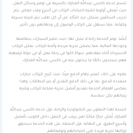
تتسم خدمة تاكسي عبدالله المبارك بالسرعة في توفير وسائل النقل،
حيث تُعطي أولوية لتلبية احتياجات الركاب في أسرع وقت ممكن. يتم
تدريب السائقين بشكل جيد للتأكد من أن كل طلب يتم تلبيته بسرعة
وكفاءة، مما يسهل على الركاب الوصول إلى وجهاتهم دون تأخير.
أيضًا، توفر الخدمة راحة لا مثيل لها، حيث تتميز السيارات بنظافتها
وجودتها العالية، مما يضمن تجربة مريحة وآمنة للركاب. يمكن للركاب
الاسترخاء أثناء تنقلاتهم، سواءً كانوا في رحلة عمل أو في جولة ترفيهية،
فهم سيجدون دائمًا ما يبحثون عنه في تاكسي عبدالله المبارك.
علاوة على ذلك، يُعتبر نظام الدفع مرنًا، حيث يُتيح للركاب خيارات
متعددة للدفع، بما في ذلك الدفع النقدي أو عبر البطاقات. وهذا
يعكس اهتمام الخدمة بتقديم أفضل تجربة ممكنة للركاب وتلبية
رغباتهم بكل سلاسة.
كنتيجة لهذا التعاون بين التكنولوجيا والراحة، فإن خدمة تاكسي عبدالله
المبارك تُمثل خيارًا مثاليًا لمن يرغب في التنقل داخل الكويت بأفضل
وأسرع الطرق. في النهاية، فإن الاعتماد على هذه الخدمة سيحقق
لركابها تجربة فريدة تلبي احتياجاتهم وتوقعاتهم.