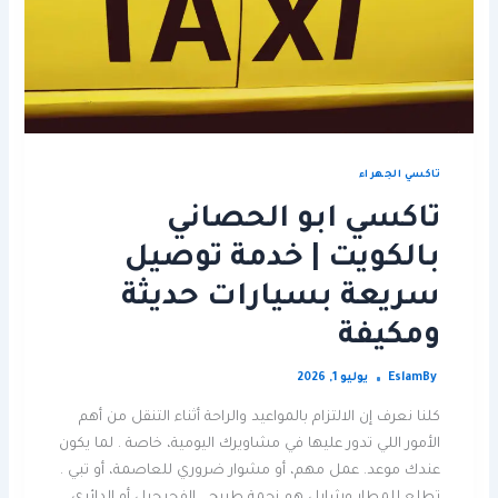
تاكسي الجهراء
تاكسي ابو الحصاني
بالكويت | خدمة توصيل
سريعة بسيارات حديثة
ومكيفة
By
Eslam
يوليو 1, 2026
كلنا نعرف إن الالتزام بالمواعيد والراحة أثناء التنقل من أهم
الأمور اللي تدور عليها في مشاويرك اليومية، خاصة . لما يكون
عندك موعد. عمل مهم، أو مشوار ضروري للعاصمة، أو تبي .