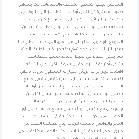
السائقين تجنب المناطق المكتظة والاختناقات، مما يساهم
بصورة مباشرة في تقليل أوقات الانتظار للزبائن. علاوة على
ذلك، يمكن للزبائن الاعتماد على التطبيق الإلكتروني الخاص
بشركة تاكسي ابو الحصاني، والذي يوفر معلومات حية عن
حالة السيارات ومواقعها. هذا يتيح لهم معرفة الوقت
المتوقع للوصول، مما يقلل من القلق المرتبط بالانتظار. كما
يمكن للزبائن تحديد وجهاتهم بدقة من خلال تطبيق الهاتف،
مما يمكن النظام من ضبط الخدمة حسب متطلباتهم
بشكل أكثر دقة. بالإضافة إلى سرعة النقل، تولي الشركة
اهتماماً كبيراً لراحة الزبائن. سيارات الاسطول مزودة بأجهزة
تكييف حديثة، مما يساعد على توفير بيئة مريحة في جميع
الأحوال الجوية. إن دمج السرعة مع الراحة يعد من أولويات
تاكسي ابو الحصاني، مما يجعلها الخيار المثالي لكل من
يسعى للانتقال بسرعة وأمان في الكويت. سهولة الحجز
والتواصل مع تاكسي ابو الحصاني تتمتع خدمة تاكسي أبو
الحصاني في الكويت بمسيرة متميزة في تسهيل عمليات
الحجز والتواصل بالنسبة للركاب. يتاح لعملائنا العديد من
طرق الحجز المريحة التي تناسب احتياجاتهم المختلفة. يمكن