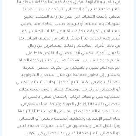
في بناء سمعة قوية بفضل جودة خدماتها وكفاءة أسطولها.
تتميز خدمة تاكسي أبو الحصاني باستخدام سيارات حديثة
مجهزة بأحدث التقنيات التي تعزز من راحة العملاء. جميع
المركبات يتم تدفئتها أو تبريدها حسب الحاجة، مما يضمن
للمسافرين تجربة مريحة مستقلة عن تقلبات الطقس. كما
تُعتبر هذه الخدمة خيارًا مثاليًا للركاب من مختلف الفئات، بما
في ذلك الأفراد، العائلات، وكذلك المسافرين من رجال
الأعمال. أهداف تاكسي أبو الحصاني لا تقتصر فقط على
تقديم خدمة النقل، بل. تهدف أيضاً إلى تحسين جودة الحياة
اليومية للمواطنين والمقيمين في الكويت. تسعى الشركة
باستمرار إلى تطوير خدماتها من خلال استخدام التكنولوجيا
الحديثة سواء في نظم التتبع أو حجز الرحلات. تستثمر تاكسي
أبو الحصاني في تدريب موظفيها لضمان توفير خدمة عملاء
استثنائية تلبي توقعات الركاب. باختصار، تعمل تاكسي أبو
الحصاني بفلسفة تركز على الجودة والراحة، مما يساهم في
تعزيز الصورة العامة لقطاع النقل في الكويت. نظرًا لإلتزامها
تجاه القيم الإنسانية والمهنية، أصبحت تاكسي أبو الحصاني
رمزًا للنقل الآمن والمضمون في البلاد. مميزات خدمة تاكسي
ابو الحصاني تتميز خدمة تاكسي ابو الحصاني في الكويت