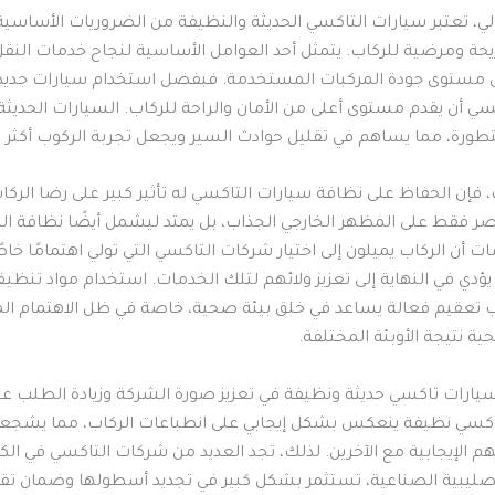
لي، تعتبر سيارات التاكسي الحديثة والنظيفة من الضروريات الأساسي
حة ومرضية للركاب. يتمثل أحد العوامل الأساسية لنجاح خدمات النق
 مستوى جودة المركبات المستخدمة. فبفضل استخدام سيارات جديدة
ي أن يقدم مستوى أعلى من الأمان والراحة للركاب. السيارات الحديثة
طورة، مما يساهم في تقليل حوادث السير ويجعل تجربة الركوب أكثر اط
 فإن الحفاظ على نظافة سيارات التاكسي له تأثير كبير على رضا الركا
صر فقط على المظهر الخارجي الجذاب، بل يمتد ليشمل أيضًا نظافة الد
 أن الركاب يميلون إلى اختيار شركات التاكسي التي تولي اهتمامًا خاص
 يؤدي في النهاية إلى تعزيز ولائهم لتلك الخدمات. استخدام مواد تنظ
ب تعقيم فعالة يساعد في خلق بيئة صحية، خاصة في ظل الاهتمام المت
ة نتيجة الأوبئة المختلفة.
يارات تاكسي حديثة ونظيفة في تعزيز صورة الشركة وزيادة الطلب عل
اكسي نظيفة ينعكس بشكل إيجابي على انطباعات الركاب، مما يشجع
م الإيجابية مع الآخرين. لذلك، تجد العديد من شركات التاكسي في الك
صليبية الصناعية، تستثمر بشكل كبير في تجديد أسطولها وضمان تق