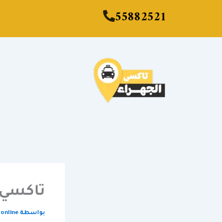
خطي
55882521
لى
لمحتوى
تاكسي 
بواسطة
.online