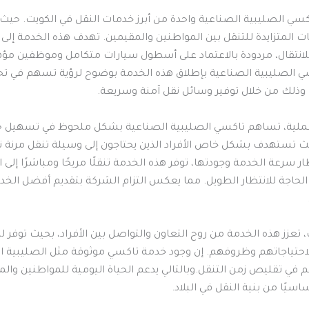
كسي الصليبية الصناعية واحدة من أبرز خدمات النقل في الكويت. حي
جات المتزايدة للتنقل بين المواطنين والمقيمين. تهدف هذه الخدمة إلى
انتقال، مردودة بالاعتماد على أسطول سيارات متكامل وموظفين مؤه
الصليبية الصناعية بإطلاق هذه الخدمة بوضوح لرؤية تسهم في ت
ذلك من خلال توفير وسائل نقل آمنة وسريعة.
عملية، تساهم تاكسي الصليبية الصناعية بشكل ملحوظ في تسهيل حر
ث تستهدف بشكل خاص الأفراد الذين يحتاجون إلى وسيلة تنقل مرنة 
طار سرعة الخدمة وجودتها، توفر هذه الخدمة تنقلًا مريحًا ومباشرًا إلى 
الحاجة للانتظار الطويل. مما يعكس التزام الشركة بتقديم أفضل الخ
 تعزز هذه الخدمة من روح التعاون والتواصل بين الأفراد، بحيث توفر له
لاحتياجاتهم وظروفهم. إن وجود خدمة تاكسي موثوقة مثل الصليبية ا
 في تقليص زمن التنقل.وبالتالي يدعم الحياة اليومية للمواطنين والم
اسيًا من بنية النقل في البلاد.