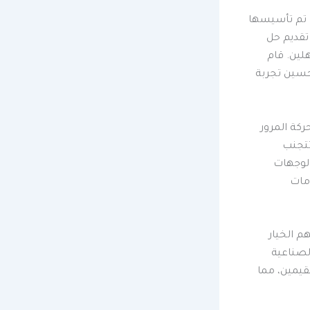
ث تم تأسيسها
 تقديم حل
لين. قام
حسين تجربة
كة المرور
تتجنب
الوجهات
دمات
م الخيار
لصناعية
قيمين، مما