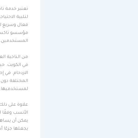
تعتبر خدمة تا
لتلبية الاحتيا
فعال وسريع لل
مؤسسو تاكسي 
المستخدمين. و
من الناحية ال
في الكويت. حي
الازدحام. في إ
المختلفة دون 
لمستخدميها.
علاوة على ذلك،
الأنسب وفقًا 
يمكن أن يساهم
يجعلها جزءًا أس