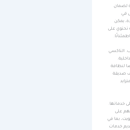
ة لضمان
ل في
، يمكن
 تحتوي على
مئنانًا.
ب. التاكسي
اخلية.
ًا لنظافة
يف صديقة
زايد
ى خدماتها.
هم على
ويت، بما في
ديم خدمات