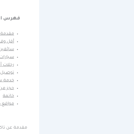
فهرس ال
مقدمة ع
أقل وقت
سائقين
سيارات 
رحلات آ
توصيل 
خدمة س
حجز من 
خاتمة
مواقع 
مقدمة عن تاك