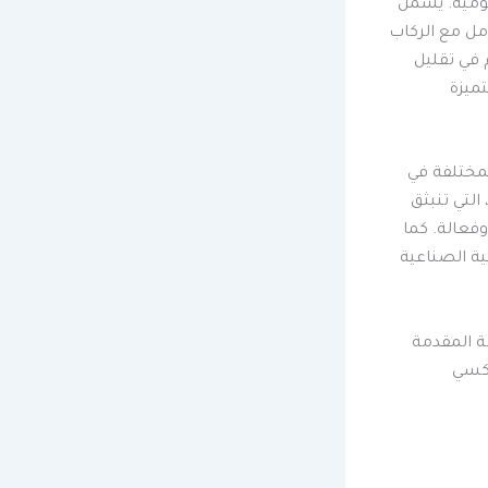
يومية. يشمل
امل مع الركاب
 في تقليل
تميزة
لمختلفة في
التي تنبثق
وفعالة. كما
ية الصناعية
 المقدمة
اكسي