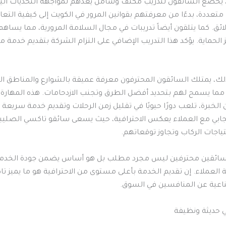
يخضع السائقون لتدريب مكثف وشامل يُعدّهم لمواجهة التحديات ال
متعددة، بدءًا من معرفتهم بقوانين المرور في الكويت إلى كيفية التع
ئق. كما يتلقون أيضاً تدريبات في مجال السلامة المرورية، مما يساهم
 الحماية. يؤكد هذا التدريب الإضافي على التزام الشركة بتقديم خدمة م
ذلك، يمتلك السائقون المحترفون معرفة عميقة بالشوارع والمناطق ا
 مما يسمح لهم بتحديد أفضل الطرق وتجنب الازدحامات. هذه المهارة، 
لخبرة، تلعب دورًا حيويًا في تقليل زمن الرحلات وتقديم خدمة سريعة 
إيجابي مع العملاء يعكس الاحترافية، حيث يسعى سائقو تاكسي الصليب
احتياجات الركاب وتجاوز توقعاتهم.
د سائقين محترفين ليس مجرد مطلب بل هو أساس يضمن جودة الخدمة
 العملاء. إن تقديم الخدمة بأعلى مستوى من الاحترافية هو ما يميز ت
اعية عن المنافسين في السوق.
 حديثة ونظيفة