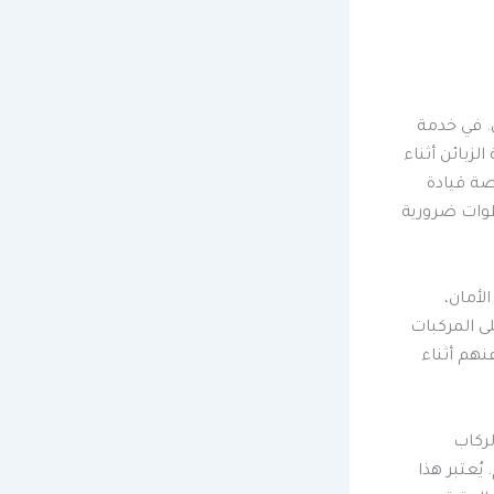
ي. في خدمة
لزبائن أثناء
صة قيادة
طوات ضرورية
لأمان،
ى المركبات
نهم أثناء
لركاب
ُعتبر هذا