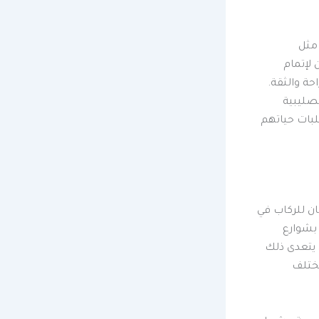
مثل
 لإتمام
حة والثقة.
لصليبية
لبات حياتهم
ان للركاب في
 بشوارع
 يتعدى ذلك
مختلف