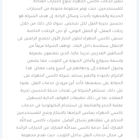
تتميز خدمات تاكسي الجهراء بتنوع الخيارات المتاحة
للمستخدمين، حيث توفر مجموعة متنوعة من السيارات
الحديثة والمجهزة بأحدث وسائل الراحة. إن هدف الشركة هو
تحسين تجربة النقل لكل شخص، سواء كان ذلك من خلال
رحلات العمل، أو التنقل اليومي، أو حتى الرحلات الخاصة.
تسعى تاكسي الجهراء لتكون الخيار الأول لجميع الراغبين في
الانتقال بسلاسة داخل البلاد. توظف الشركة فريقاً من
السائقين المدربين تدريبا عاليا، الذين يتمتعون بمعرفة
واسعة بشوارع وأماكن الحيوية في الكويت، مما يضمن
وصول العملاء إلى وجهاتهم في أسرع وقت ممكن. هذا
الالتزام بالجودة والتميز يساعد شركة تاكسي الجهراء على
الحفاظ على سمعتها كأحد أبرز مزودي خدمات النقل. علاوة
على ذلك، تستثمر الشركة في تقنيات حديثة لتحسين تجربة
العملاء، بما في ذلك تطبيقات الهواتف الذكية لتسهيل
عملية الحجز والمتابعة. إن استخدام التكنولوجيا في خدمات
تاكسي الجهراء يعكس التزامها بالابتكار ويتيح للمستخدمين
التحكم في تنقلاتهم بشكل أفضل. مميزات تاكسي عبدالله
المبارك تُعَدُّ خدمة تاكسي عبدالله المبارك من الخيارات الرائدة
في مجال خدمات النقل بداخل الكويت، حيث تقدم مجموعة