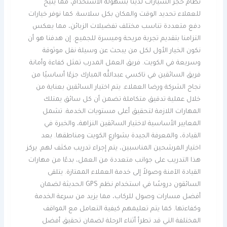
نظام حجز السيارات لدينا بسهولة الاستخدام، مما يتيح
للعملاء تحديد الوقت والمكان بكل سلاسة. كما نوفر خيارات
دفع متعددة تناسب مختلف تفضيلات الزبائن، مما يعكس
التزامنا بتقديم تجربة مريحة وميسرة للجميع. إن هدفنا هو أن
نكون الخيار الأول لكل من يبحث عن وسيلة نقل موثوقة
وسريعة في الكويت. فريق العمل المدرب تمثل كفاءة وأمانة
فريق السائقين في تاكسي عبدالله المبارك جزءًا أساسيًا من
نجاح الشركة ورضا العملاء. يتم اختيار السائقين بعناية من
خلال عملية تدقيق متكاملة تضمن أن كل سائق يمتلك
المهارات اللازمة لتحقيق أعلى مستويات الخدمة. تشمل
المعايير الأساسية لاختيار السائقين النزاهة، والخبرة في
القيادة، والمعرفة الجيدة بشوارع الكويت ومناطقها. بعد
اختيار المرشحين المناسبين، يتم إجراء تدريب مكثف لهم. يركز
هذا التدريب على جوانب متعددة من العمل، بدءًا من مهارات
القيادة الآمنة وصولاً إلى خدمة العملاء الممتازة. يتلقى
السائقون دروسًا في استخدام نظم GPS الحديثة لضمان
أفضل مسارات وصول للركاب، مما يزيد من سرعة الخدمة
وكفاءتها. كما يتم تعليمهم كيفية التعامل مع المواقف
المختلفة التي قد تطرأ أثناء الرحلة لضمان تحقيق أفضل