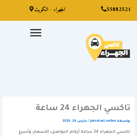
تاكسي
تاكسي
تاكسي
ي
55882521
الجهراء - الكويت
ابو
الدوحة
عبدالله
24
المبارك
الحصاني
حتوى
|
|
بالكويت
|
اسرع
نصلك
أينما
خدمة
خدمة
كنت
توصيل
توصيل
وفي
سريعة
مشاوير
أسرع
بسيارات
بسيارات
وقت
حديثة
حديثة
ومكيفة
تاكسي الجهراء 24 ساعة
بواسطة
jahrataxi.online
/
مارس 24, 2026
تاكسي الجهراء 24 ساعة أرقام التواصل، الأسعار، وأسرع