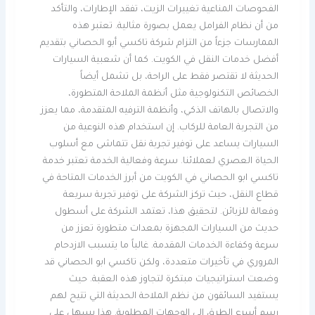
الفحوصات المناعية تغييرات الزيت، تفقد الإطارات، والتأكد
من أن نظام الفرامل يعمل بصورة مثالية. تعتبر هذه
الممارسات جزءاً من التزام شركة تاكسي أبو الحصاني بتقديم
أفضل خدمات النقل في الكويت. كما أن شعبية السيارات
الحديثة لا تقتصر فقط على الراحة، بل تشمل أيضاً
الخصائص التكنولوجية مثل أنظمة الملاحة المتطورة،
والاتصال بالهاتف الذكي، وأنظمة الترفيه المتقدمة، مما يعزز
من التجربة العامة للركاب. إن استخدام هذه النوعية من
السيارات يساعد على توفير تجربة نقل تتماشى مع أسلوب
الحياة العصري لعملائنا. سرعة وفعالية الخدمة تعتبر خدمة
تاكسي ابو الحصاني في الكويت من أبرز الخدمات المتاحة في
قطاع النقل، حيث تركز الشركة على توفير تجربة سريعة
وفعالة للزبائن. لتحقيق هذا، تعتمد الشركة على أسطول
حديث من السيارات المجهزة بمعدات متطورة تعزز من
سرعة وكفاءة الخدمات المقدمة. غالباً ما يتسبب الازدحام
المروري في تأخيرات متعددة، ولكن تاكسي ابو الحصاني قد
وضعت استراتيجيات مبتكرة لتجاوز هذه العقبة. حيث
يستفيد السائقون من نظم الملاحة الحديثة التي تتيح لهم
رسم أسرع الطرق إلى الوجهات المطلوبة. هذا يسهل على