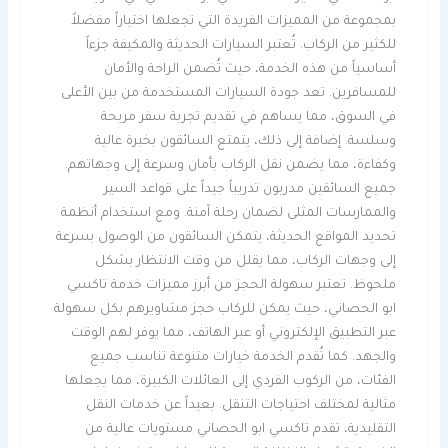
بمجموعة من المميزات الفريدة التي تجعلها اختياراً مفضلاً
للكثير من الركاب. تُعتبر السيارات الحديثة والمكيفة جزءاً
أساسياً من هذه الخدمة، حيث تُضمن الراحة والأمان
للمسافرين. تعد جودة السيارات المستخدمة من بين الأعلى
في السوق، مما يساهم في تقديم تجربة سفر مريحة
وسلسة. إضافة إلى ذلك، يتمتع السائقون بخبرة عالية
وكفاءة، مما يضمن نقل الركاب بأمان وسرعة إلى وجهاتهم.
جميع السائقين مدربون تدريباً جيداً على قواعد السير
والممارسات المثلى لضمان رحلة آمنة. ومع استخدام أنظمة
تحديد المواقع الحديثة، يتمكن السائقون من الوصول بسرعة
إلى وجهات الركاب، مما يقلل من وقت الانتظار بشكل
ملحوظ. تعتبر سهولة الحجز من أبرز مميزات خدمة تاكسي
ابو الحصاني، حيث يمكن للركاب حجز مشاويرهم بكل سهولة
عبر التطبيق الإلكتروني أو عبر الهاتف، مما يوفر لهم الوقت
والجهد. كما تُقدم الخدمة خيارات متنوعة تناسب جميع
الفئات، من الركوب الفردي إلى العائلات الكبيرة، مما يجعلها
مثالية لمختلف احتياجات التنقل. بعيداً عن خدمات النقل
التقليدية، تقدم تاكسي ابو الحصاني مستويات عالية من