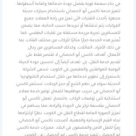
في بناء سمعة قوية بفضل جودة خدماتها وكفاءة أسطولها.
تتميز خدمة تاكسي أبو الحصاني باستخدام سيارات حديثة
مجهزة بأحدث التقنيات التي تعزز من راحة العملاء. جميع
المركبات يتم تدفئتها أو تبريدها حسب الحاجة، مما يضمن
للمسافرين تجربة مريحة مستقلة عن تقلبات الطقس. كما
تُعتبر هذه الخدمة خيارًا مثاليًا للركاب من مختلف الفئات، بما
في ذلك الأفراد، العائلات، وكذلك المسافرين من رجال
الأعمال. أهداف تاكسي أبو الحصاني لا تقتصر فقط على
تقديم خدمة النقل، بل. تهدف أيضاً إلى تحسين جودة الحياة
اليومية للمواطنين والمقيمين في الكويت. تسعى الشركة
باستمرار إلى تطوير خدماتها من خلال استخدام التكنولوجيا
الحديثة سواء في نظم التتبع أو حجز الرحلات. تستثمر تاكسي
أبو الحصاني في تدريب موظفيها لضمان توفير خدمة عملاء
استثنائية تلبي توقعات الركاب. باختصار، تعمل تاكسي أبو
الحصاني بفلسفة تركز على الجودة والراحة، مما يساهم في
تعزيز الصورة العامة لقطاع النقل في الكويت. نظرًا لإلتزامها
تجاه القيم الإنسانية والمهنية، أصبحت تاكسي أبو الحصاني
رمزًا للنقل الآمن والمضمون في البلاد. مميزات خدمة تاكسي
ابو الحصاني تتميز خدمة تاكسي ابو الحصاني في الكويت