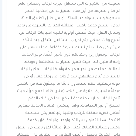
متنوعة من المميزات التي تسهل تجربة الركاب وتضمن لهم
الراحة والسرعة. من أبرز هذه المميزات هي إمكانية الحجز
بسهولة ويسر سواء عبر الهاتف أو من خلال تطبيق الهاتف
الذكي. تتسم خدمة تاكسي عبدالله المبارك بالسرعة في توفير
وسائل النقل، حيث تُعطي أولوية لتلبية احتياجات الركاب في
أسرع وقت ممكن. يتم تدريب السائقين بشكل جيد للتأكد
من أن كل طلب يتم تلبيته بسرعة وكفاءة، مما يسهل على
الركاب الوصول إلى وجهاتهم دون تأخير. أيضًا، توفر الخدمة
راحة لا مثيل لها، حيث تتميز السيارات بنظافتها وجودتها
العالية، مما يضمن تجربة مريحة وآمنة للركاب. يمكن للركاب
الاسترخاء أثناء تنقلاتهم، سواءً كانوا في رحلة عمل أو في
جولة ترفيهية، فهم سيجدون دائمًا ما يبحثون عنه في تاكسي
عبدالله المبارك. علاوة على ذلك، يُعتبر نظام الدفع مرنًا، حيث
يُتيح للركاب خيارات متعددة للدفع، بما في ذلك الدفع
النقدي أو عبر البطاقات. وهذا يعكس اهتمام الخدمة بتقديم
أفضل تجربة ممكنة للركاب وتلبية رغباتهم بكل سلاسة.
كنتيجة لهذا التعاون بين التكنولوجيا والراحة، فإن خدمة
تاكسي عبدالله المبارك تُمثل خيارًا مثاليًا لمن يرغب في التنقل
داخل الكويت بأفضل وأسرع الطرق. في النهاية، فإن الاعتماد