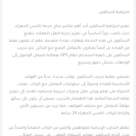
احترافية السائقين
تعتبر احترافية السائقين أحد أهم عناصر نجاح خدمة تاكسي الجهراء،
حيث تلعب دوراً أساسياً في تعزيز تجربة النقل للعملاء. يتمتع
السائقون في هذه الخدمة بمهارات قيادة متقدمة، فهم لا يتقنون فقط
فن القيادة بل أيضاً يمتازون بالتعامل الرفيع مع الزبائن. يتم تدريب
السائقين على كيفية استخدام نظام GPS بفعالية لضمان الوصول إلى
الوجهات بشكل دقيق وسريع.
تتضمن عملية تدريب السائقين جوانب عديدة، بدءاً من القواعد
الأساسية للقيادة وصولاً إلى سلوكيات التعامل مع الركاب. عملت
الشركة على توفير ورش عمل ودورات تدريبية مستمرة تهدف إلى تعزيز
ثقافة الخدمة العالية. هذا الاهتمام بالتدريب يضمن أن يكون كل سائق
مؤهلاً للتعامل مع مختلف المواقف، مما يزيد من مستوى الأمن
والراحة للركاب تاكسي الجهراء 24 ساعة.
تظهر التجارب الإيجابية للموظفين والكثير من الركاب انطباعاً واضحاً عن
مدى التزام السائقين بقواعد السلوك المهني. على سبيل المثال،