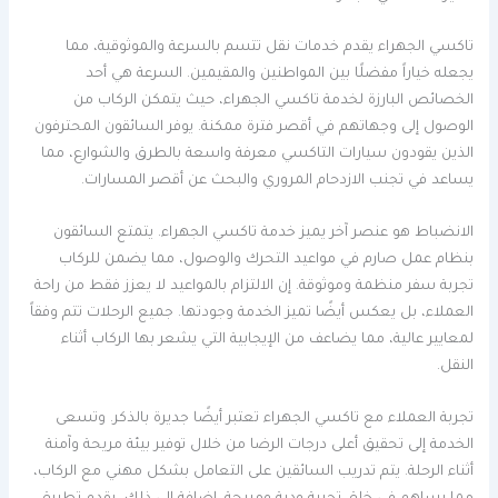
تاكسي الجهراء يقدم خدمات نقل تتسم بالسرعة والموثوقية، مما
يجعله خياراً مفضلًا بين المواطنين والمقيمين. السرعة هي أحد
الخصائص البارزة لخدمة تاكسي الجهراء، حيث يتمكن الركاب من
الوصول إلى وجهاتهم في أقصر فترة ممكنة. يوفر السائقون المحترفون
الذين يقودون سيارات التاكسي معرفة واسعة بالطرق والشوارع، مما
يساعد في تجنب الازدحام المروري والبحث عن أقصر المسارات.
الانضباط هو عنصر آخر يميز خدمة تاكسي الجهراء. يتمتع السائقون
بنظام عمل صارم في مواعيد التحرك والوصول، مما يضمن للركاب
تجربة سفر منظمة وموثوقة. إن الالتزام بالمواعيد لا يعزز فقط من راحة
العملاء، بل يعكس أيضًا تميز الخدمة وجودتها. جميع الرحلات تتم وفقاً
لمعايير عالية، مما يضاعف من الإيجابية التي يشعر بها الركاب أثناء
النقل.
تجربة العملاء مع تاكسي الجهراء تعتبر أيضًا جديرة بالذكر. وتسعى
الخدمة إلى تحقيق أعلى درجات الرضا من خلال توفير بيئة مريحة وآمنة
أثناء الرحلة. يتم تدريب السائقين على التعامل بشكل مهني مع الركاب،