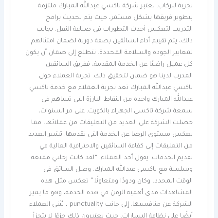
تجربة للركاب. تعتبر شركة تاكسي عبدالله المبارك ملتزمة
بتطوير فريقها بشكل مستمر، حيث يتم تحديث برامج
التدريب لتعكس أحدث التطورات في صناعة النقل. بجانب
ذلك، يتم تقييم أداء السائقين بصفة دورية لضمان امتثالهم
لمعايير الجودة والسلامة المحددة. نتطلع إلى ضمان أن يكون
كل عميل راضيًا عن الخدمة المقدمة، ففريق السائقين
المدرب لدينا هو ضمان لتحقيق ذلك. تجربة العملاء حول
تاكسي عبدالله المبارك تعد تجربة العملاء مع خدمة تاكسي
عبدالله المبارك واحدة من النقاط البارزة التي تساهم في
سمعة شركة تاكسي الجهراء بالكويت. على مر السنوات،
حصلت الشركة على العديد من التعليقات من عملائها، مما
يعكس مستوى الرضا عن الخدمة التي تقدمها. تشير العديد
من التعليقات إلى كفاءة السائقين والاحترافية العالية في
تقديم الخدمات. يقول أحد العملاء: “لقد كانت رحلتي ممتعة
وسلسة مع تاكسي عبدالله المبارك. وصل السائق في
الوقت المحدد، وكان ودودًا ومتعاونًا.” تعكس مثل هذه
المشاهدات مدى أهمية الزمن في هذه الخدمة، وهو ما يميز
الشركة عن منافسيها. إلى جانب punctuality ، يُثني العملاء
أيضًا على نظافة السيارات، حيث يعتبرون ذلك جزءًا لا يتجزأ