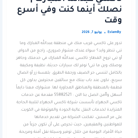
نصلك أينما كنت وفي أسرع
وقت
By
Eslam
يوليو 7, 2026
تدور على تاكسي قريب منك في منطقة عبدالله المبارك وما
تبي تنطر وايد؟ سواء عندك مشوار ضروري، راجع من الدوام،
أو تبي تروح المطار؛ تاكسي عبدالله المبارك في خدمتك وجاهز
يوصلك وين ما تبي! نوفر لك سيارات حديثة، نظيفة ومكيفة
بالكامل لتنسى حر الصيف وزحمة الطرق. بلمسة زر أو اتصال
سريع، نكون عند باب بيتك مع سائقين محترفين يدلون كل
قطعة بالمنطقة والمناطق المجاورة لها. مشوارك معنا دايماً
أسهل وأأمن اتصل بنا الان : 55882521 مقدمة عن خدمات
تاكسي الجهراء تأسست شركة تاكسي الجهراء لتلبية الحاجة
المتزايدة لخدمات النقل عالية الجودة والموثوقة في الكويت.
على مر السنين، تمكنت الشركة من تقديم خدماتها
للمواطنين والمقيمين، حيث تحرص على أن تكون جزءاً من
حياة الأفراد اليومية من خلال توفير وسيلة نقل آمنة ومريحة.