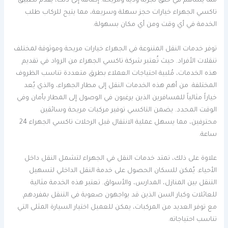
مما يساهم في خلق تجربة ودية ومريحة. إضافة إلى ذلك، يقدم تطبيق
تاكسي الجهراء خيارات حجز سهلة وسريعة، مما يتيح للركاب طلب
الخدمة في أي وقت ومن أي مكان بسهولة.
توفر خدمات النقل المتنوعة في الجهراء خيارات مريحة وموثوقة لمختلف
تنقلات الأفراد. حيث تُعتبر شركة تاكسي الجهراء من الرواد في تقديم
هذه الخدمات، مُلبية احتياجات العملاء بطرق متعددة تناسب الظروف
المختلفة. من أهم هذه الخدمات النقل إلى مطار الجهراء، والذي يُعد
خياراً مثالياً للمسافرين الذين يرغبون في الوصول إلى المطار بأمان وفي
الوقت المحدد. يضمن التاكسي توفير مركبات مريحة وسائقين
محترفين، مما يسهل عملية الانتقال قبل الرحلات تاكسي الجهراء 24
ساعة.
علاوة على ذلك، تمتد خدمات النقل في الجهراء لتشمل النقل داخل
الأحياء. يُمكن للسكان الحصول على خدمة النقل الداخلي لتسهيل
التنقل بين المنازل، المدارس، والأسواق. تعتبر هذه الخدمة مثالية
للعائلات وكبار السن الذين قد يواجهون صعوبة في التنقل بمفردهم.
مع توفر العديد من المركبات، يمكن للعميل اختيار السيارة المثلى التي
تناسب احتياجاته.