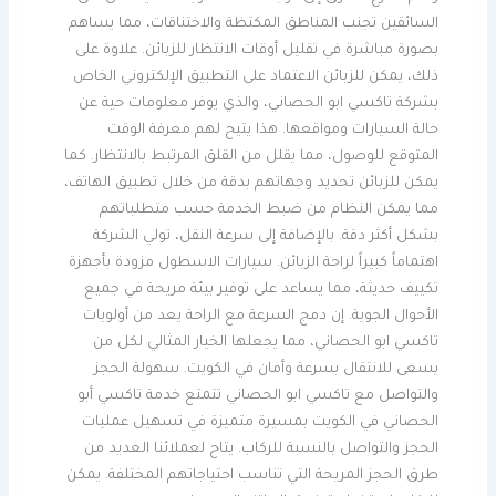
السائقين تجنب المناطق المكتظة والاختناقات، مما يساهم
بصورة مباشرة في تقليل أوقات الانتظار للزبائن. علاوة على
ذلك، يمكن للزبائن الاعتماد على التطبيق الإلكتروني الخاص
بشركة تاكسي ابو الحصاني، والذي يوفر معلومات حية عن
حالة السيارات ومواقعها. هذا يتيح لهم معرفة الوقت
المتوقع للوصول، مما يقلل من القلق المرتبط بالانتظار. كما
يمكن للزبائن تحديد وجهاتهم بدقة من خلال تطبيق الهاتف،
مما يمكن النظام من ضبط الخدمة حسب متطلباتهم
بشكل أكثر دقة. بالإضافة إلى سرعة النقل، تولي الشركة
اهتماماً كبيراً لراحة الزبائن. سيارات الاسطول مزودة بأجهزة
تكييف حديثة، مما يساعد على توفير بيئة مريحة في جميع
الأحوال الجوية. إن دمج السرعة مع الراحة يعد من أولويات
تاكسي ابو الحصاني، مما يجعلها الخيار المثالي لكل من
يسعى للانتقال بسرعة وأمان في الكويت. سهولة الحجز
والتواصل مع تاكسي ابو الحصاني تتمتع خدمة تاكسي أبو
الحصاني في الكويت بمسيرة متميزة في تسهيل عمليات
الحجز والتواصل بالنسبة للركاب. يتاح لعملائنا العديد من
طرق الحجز المريحة التي تناسب احتياجاتهم المختلفة. يمكن