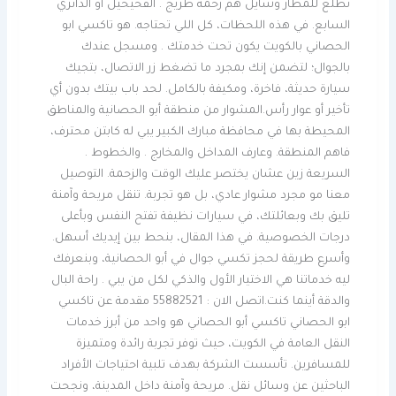
تطلع للمطار وشايل هم زحمة طريج . الفحيحيل أو الدائري
السابع. في هذه اللحظات، كل اللي تحتاجه. هو تاكسي ابو
الحصاني بالكويت يكون تحت خدمتك . ومسجل عندك
بالجوال؛ لتضمن إنك بمجرد ما تضغط زر الاتصال، بتجيك
سيارة حديثة، فاخرة، ومكيفة بالكامل. لحد باب بيتك بدون أي
تأخير أو عوار رأس.المشوار من منطقة أبو الحصانية والمناطق
المحيطة بها في محافظة مبارك الكبير يبي له كابتن محترف،
فاهم المنطقة. وعارف المداخل والمخارج . والخطوط .
السريعة زين عشان يختصر عليك الوقت والزحمة. التوصيل
معنا مو مجرد مشوار عادي، بل هو تجربة. تنقل مريحة وآمنة
تليق بك وبعائلتك، في سيارات نظيفة تفتح النفس وبأعلى
درجات الخصوصية. في هذا المقال، بنحط بين إيديك أسهل.
وأسرع طريقة لحجز تكسي جوال في أبو الحصانية، وبنعرفك
ليه خدماتنا هي الاختيار الأول والذكي لكل من يبي . راحة البال
والدقة أينما كنت.اتصل الان : 55882521 مقدمة عن تاكسي
ابو الحصاني تاكسي أبو الحصاني هو واحد من أبرز خدمات
النقل العامة في الكويت، حيث توفر تجربة رائدة ومتميزة
للمسافرين. تأسست الشركة بهدف تلبية احتياجات الأفراد
الباحثين عن وسائل نقل. مريحة وآمنة داخل المدينة، ونجحت