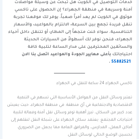
خدمات التوصيل في الكويت هل تبحث عن وسيلة مواصلات
آمنة وسريعة في منطقة الجهراء؟ إن الحصول على تاكسي
موثوق في الكويت لم يعد أمراً صعباً. يوفر لك موقعنا تجربة
تنقل فريدة تجمع بين السرعة، الالتزام بالمواعيد، والأسعار
التنافسية. سواء كنت متجهاً إلى المطار، أو تتنقل داخل أحياء
الجهراء، فنحن نوفر لك أسطولاً من السيارات الحديثة
والسائقين المحترفين على مدار الساعة لتلبية كافة
احتياجاتك
بأعلى معايير الجودة والمواعيد اتصل بنا الان
.
55882521
تاكسي الجهراء 24 ساعة للنقل في الجهراء
تعتبر وسائل النقل من العوامل الأساسية التي تسهم في التنمية
الاقتصادية والاجتماعية في أي منطقة. في منطقة الجهراء، حيث يعيش
عدد كبير من السكان، تبرز أهمية توفر وسائل نقل آمنة وفعالة لتلبية
احتياجات المجتمع. يعتمد سكان الجهراء على شبكة النقل لنقلهم إلى
أماكن العمل، المدارس، والمرافق العامة مما يجعل من الضروري
تحسين الوضع الحالي لوسائل النقل.